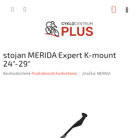
Prejsť
NÁKUP
na
obsah
KOŠÍK
stojan MERIDA Expert K-mount
24"-29"
Priemerné
Neohodnotené
Podrobnosti hodnotenia
Značka:
MERIDA
hodnotenie
produktu
je
0,0
z
5
hviezdičiek.