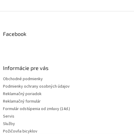
Z
á
p
ä
Facebook
t
i
e
Informácie pre vás
Obchodné podmienky
Podmienky ochrany osobných údajov
Reklamačný poriadok
Reklamačný formulár
Formulár odstúpenia od zmluvy (14d.)
Servis
Služby
Požičovňa bicyklov