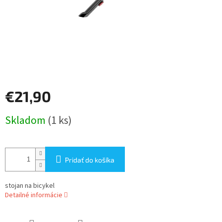
€21,90
Jednotková
Skladom
(1 ks)
cena:
Pridať do košíka
stojan na bicykel
Detailné informácie