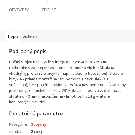
OPÝTAŤ SA
ZDIEĽAŤ
Popis
Diskusia
Podrobný popis
Bočný stojan na bicykle s integrovaným 40mm K-Mount
rozhraním v zadnej stavbe rámu - robustná Alu konštrukcia -
vhodný aj pre ťažšie bicykle (napr.naložené batožinou), alebo e-
bicykle - priama montáž na rám pomocou 2 skrutiek (sú
súčasťou), bez použitia objímok - vďaka nastaviteľnej dĺžke nohy
je vhodný pre bickyle s 24 až 29" kolesami - osová vzdialenosť
skrutiek: 40 mm - farba: čierna - hmotnosť: 324 g vrátane
imbusových skrutiek
Dodatočné parametre
Kategória
:
Stojany
Záruka
:
2 roky