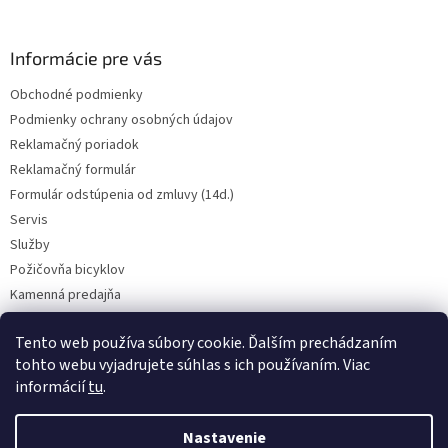
e
Informácie pre vás
Obchodné podmienky
Podmienky ochrany osobných údajov
Reklamačný poriadok
Reklamačný formulár
Formulár odstúpenia od zmluvy (14d.)
Servis
Služby
Požičovňa bicyklov
Kamenná predajňa
Kontakt
Tento web používa súbory cookie. Ďalším prechádzaním
tohto webu vyjadrujete súhlas s ich používaním. Viac
informácií
tu
.
CENY BICYKLOV V KATEGÓRII VÝPREDAJ PLATIA LEN PRE OSOBNÝ ODBER
V PREADJNI. Vyhradzujeme si právo na prípadnú chybu v popise.
Nastavenie
Skutočný farebný odtieň bicykla nemusí presne zodpovedať farebnému