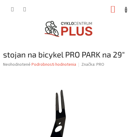
Prejsť
NÁKUP
na
obsah
KOŠÍK
stojan na bicykel PRO PARK na 29"
Priemerné
Neohodnotené
Podrobnosti hodnotenia
Značka:
PRO
hodnotenie
produktu
je
0,0
z
5
hviezdičiek.