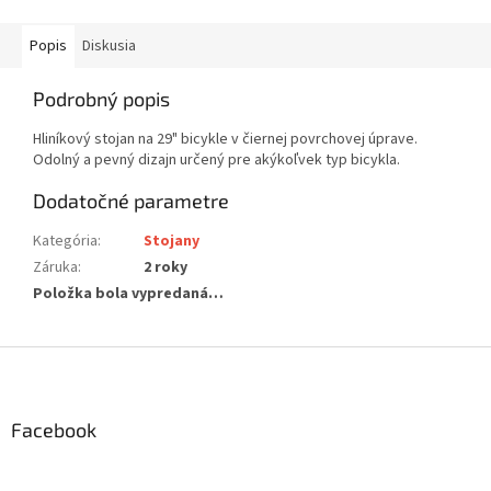
Popis
Diskusia
Podrobný popis
Hliníkový stojan na 29" bicykle v čiernej povrchovej úprave.
Odolný a pevný dizajn určený pre akýkoľvek typ bicykla.
Dodatočné parametre
Kategória
:
Stojany
Záruka
:
2 roky
Položka bola vypredaná…
Z
á
p
ä
Facebook
t
i