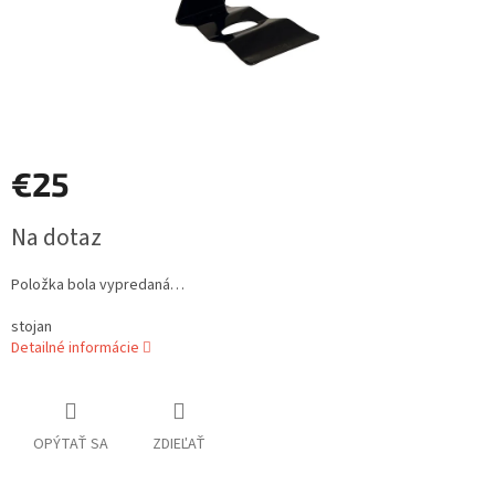
€25
Jednotková
Na dotaz
cena:
Položka bola vypredaná…
stojan
Detailné informácie
OPÝTAŤ SA
ZDIEĽAŤ