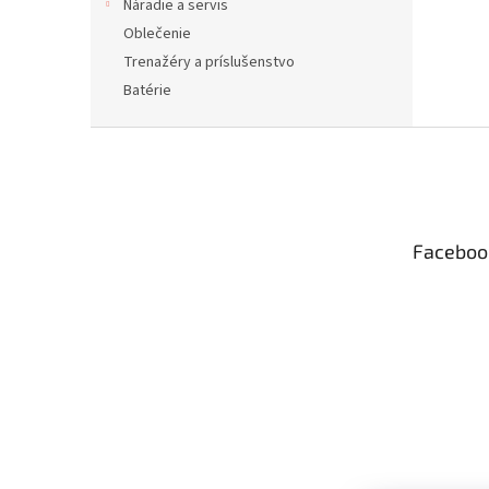
Náradie a servis
Oblečenie
Trenažéry a príslušenstvo
Batérie
Z
á
p
ä
t
Faceboo
i
e