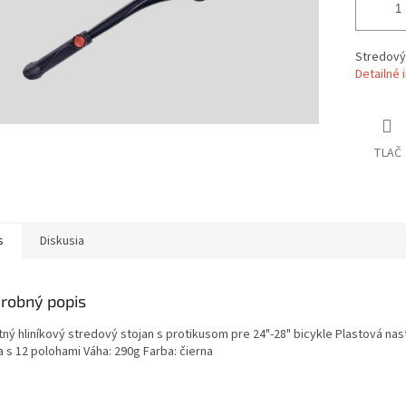
Stredový
Detailné 
TLAČ
s
Diskusia
robný popis
tný hliníkový stredový stojan s protikusom pre 24"-28" bicykle Plastová nas
a s 12 polohami Váha: 290g Farba: čierna