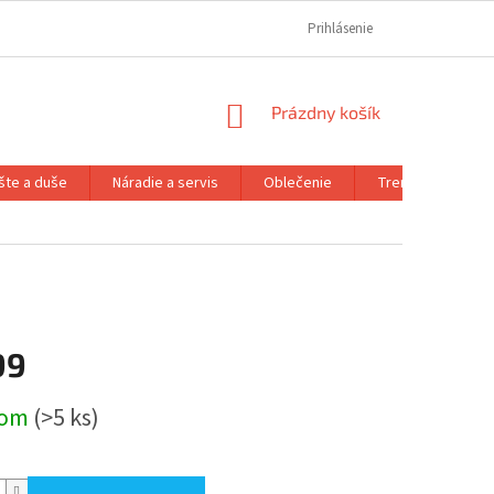
REKLAMAČNÝ PORIADOK
REKLAMAČNÝ FORMULÁR
Prihlásenie
FORMULÁR OD
NÁKUPNÝ
Prázdny košík
KOŠÍK
šte a duše
Náradie a servis
Oblečenie
Trenažéry a prís
99
ová
dom
(>5 ks)