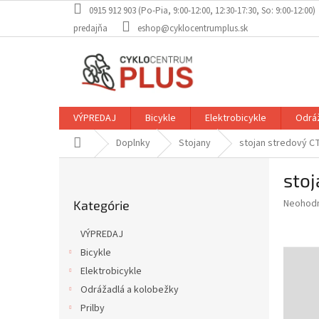
Prejsť
0915 912 903 (Po-Pia, 9:00-12:00, 12:30-17:30, So: 9:00-12:00)
na
predajňa
eshop@cyklocentrumplus.sk
obsah
VÝPREDAJ
Bicykle
Elektrobicykle
Odráž
Domov
Doplnky
Stojany
stojan stredový C
B
sto
o
Preskočiť
č
Priemer
Neohod
Kategórie
kategórie
n
hodnote
ý
produkt
VÝPREDAJ
p
je
Bicykle
0,0
a
z
Elektrobicykle
n
5
e
Odrážadlá a kolobežky
hviezdič
l
Prilby