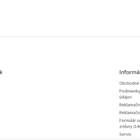
k
Informá
Obchodné 
Podmienky
údajov
Reklamačn
Reklamačný
Formulár o
zmluvy (14d
Servis