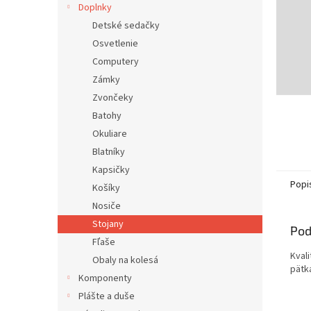
Doplnky
Detské sedačky
Osvetlenie
Computery
Zámky
Zvončeky
Batohy
Okuliare
Blatníky
Kapsičky
Popi
Košíky
Nosiče
Stojany
Pod
Fľaše
Kvali
Obaly na kolesá
pätk
Komponenty
Plášte a duše