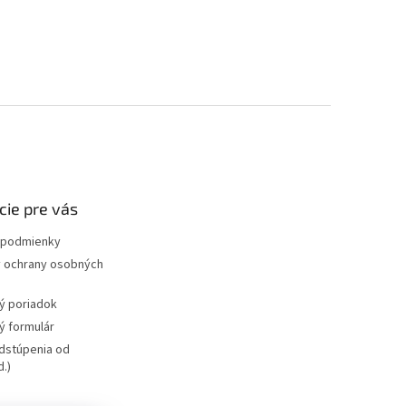
cie pre vás
podmienky
 ochrany osobných
ý poriadok
 formulár
dstúpenia od
.)