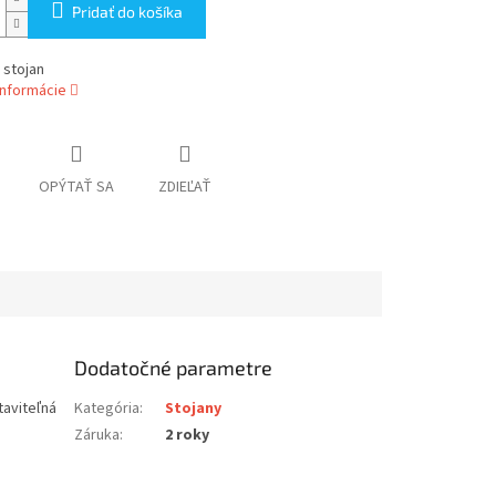
Pridať do košíka
 stojan
informácie
OPÝTAŤ SA
ZDIEĽAŤ
Dodatočné parametre
taviteľná
Kategória
:
Stojany
Záruka
:
2 roky