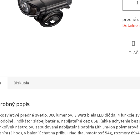
predné s
Detailné 
TLAČ
s
Diskusia
robný popis
osvietivé predné svetlo. 300 lumenov, 3 Watt biela LED dióda, 4 funkcie sv
odolné, indikátor slabej batérie, nabíjateľné cez USB, ľahké uchytenie bez 
hkoľvek nástrojov, zabudovaná nabíjateľná batéria Lithium-ion polymérová 
aním (3 hod), v balení úchyt na prilbu i riaditka, hmotnosť 54g, rozmery 69