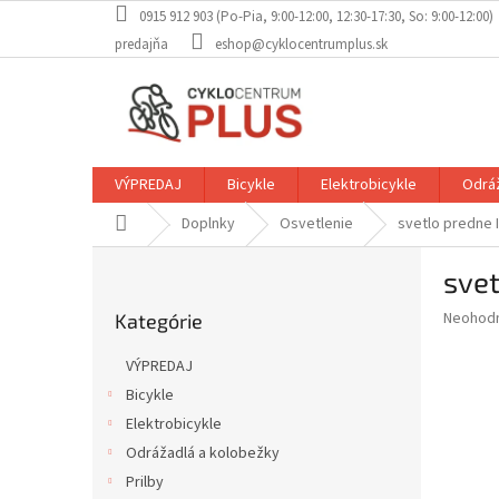
Prejsť
0915 912 903 (Po-Pia, 9:00-12:00, 12:30-17:30, So: 9:00-12:00)
na
predajňa
eshop@cyklocentrumplus.sk
obsah
VÝPREDAJ
Bicykle
Elektrobicykle
Odráž
Domov
Doplnky
Osvetlenie
svetlo predne 
B
sve
o
Preskočiť
č
Priemer
Neohod
Kategórie
kategórie
n
hodnote
ý
produkt
VÝPREDAJ
p
je
Bicykle
0,0
a
z
Elektrobicykle
n
5
e
Odrážadlá a kolobežky
hviezdič
l
Prilby