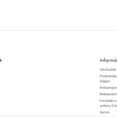
k
Informá
Obchodné 
Podmienky
údajov
Reklamačn
Reklamačný
Formulár o
zmluvy (14d
Servis