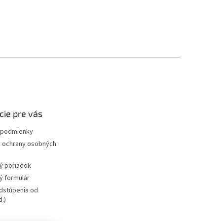
cie pre vás
podmienky
 ochrany osobných
ý poriadok
 formulár
dstúpenia od
.)