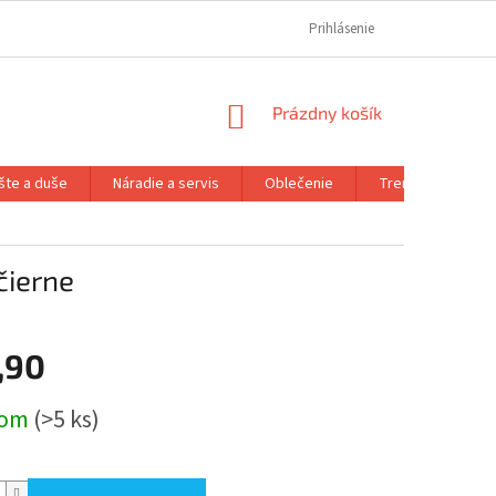
REKLAMAČNÝ PORIADOK
REKLAMAČNÝ FORMULÁR
Prihlásenie
FORMULÁR OD
NÁKUPNÝ
Prázdny košík
KOŠÍK
šte a duše
Náradie a servis
Oblečenie
Trenažéry a prís
čierne
,90
ová
dom
(>5 ks)