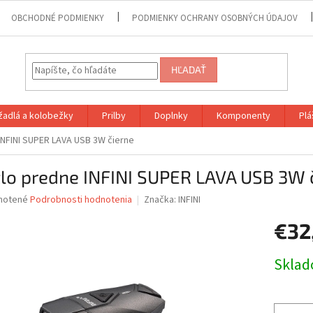
OBCHODNÉ PODMIENKY
PODMIENKY OCHRANY OSOBNÝCH ÚDAJOV
HĽADAŤ
adlá a kolobežky
Prilby
Doplnky
Komponenty
Plá
INFINI SUPER LAVA USB 3W čierne
tlo predne INFINI SUPER LAVA USB 3W 
né
notené
Podrobnosti hodnotenia
Značka:
INFINI
nie
€32
u
Jednotk
Skla
cena:
iek.