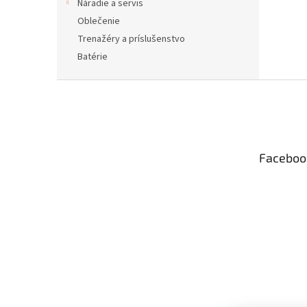
Náradie a servis
Oblečenie
Trenažéry a príslušenstvo
Batérie
Z
á
p
ä
t
Faceboo
i
e