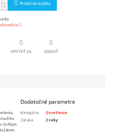
Pridať do košíka
vetlo
informácie
OPÝTAŤ SA
ZDIEĽAŤ
Dodatočné parametre
ietenia,
Kategória
:
Osvetlenie
použitia
Záruka
:
2 roky
s rýchlym
x43x24mm.