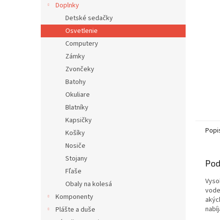
Doplnky
Detské sedačky
Osvetlenie
Computery
Zámky
Zvončeky
Batohy
Okuliare
Blatníky
Kapsičky
Popi
Košíky
Nosiče
Stojany
Pod
Fľaše
Vysok
Obaly na kolesá
vode
Komponenty
akýc
nabíj
Plášte a duše