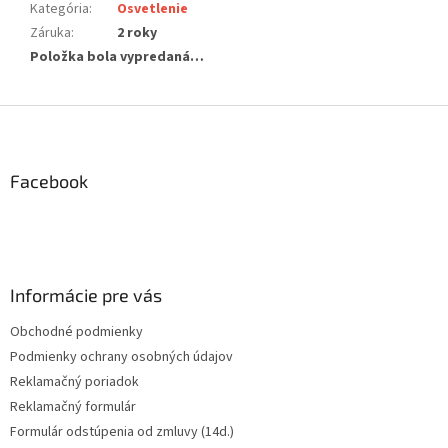
Kategória
:
Osvetlenie
Záruka
:
2 roky
Položka bola vypredaná…
Z
á
p
ä
Facebook
t
i
e
Informácie pre vás
Obchodné podmienky
Podmienky ochrany osobných údajov
Reklamačný poriadok
Reklamačný formulár
Formulár odstúpenia od zmluvy (14d.)