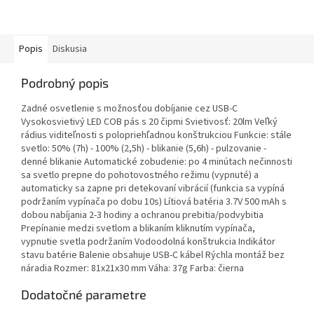
Popis
Diskusia
Podrobný popis
Zadné osvetlenie s možnosťou dobíjanie cez USB-C
Vysokosvietivý LED COB pás s 20 čipmi Svietivosť: 20lm Veľký
rádius viditeľnosti s polopriehľadnou konštrukciou Funkcie: stále
svetlo: 50% (7h) - 100% (2,5h) - blikanie (5,6h) - pulzovanie -
denné blikanie Automatické zobudenie: po 4 minútach nečinnosti
sa svetlo prepne do pohotovostného režimu (vypnuté) a
automaticky sa zapne pri detekovaní vibrácií (funkcia sa vypíná
podržaním vypínača po dobu 10s) Lítiová batéria 3.7V 500 mAh s
dobou nabíjania 2-3 hodiny a ochranou prebitia/podvybitia
Prepínanie medzi svetlom a blikaním kliknutím vypínača,
vypnutie svetla podržaním Vodoodolná konštrukcia Indikátor
stavu batérie Balenie obsahuje USB-C kábel Rýchla montáž bez
náradia Rozmer: 81x21x30 mm Váha: 37g Farba: čierna
Dodatočné parametre