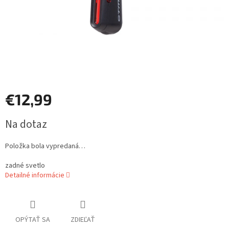
€12,99
Jednotková
Na dotaz
cena:
Položka bola vypredaná…
zadné svetlo
Detailné informácie
OPÝTAŤ SA
ZDIEĽAŤ