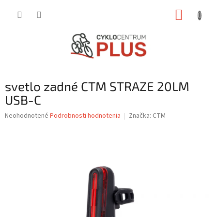
Prejsť
NÁKUP
na
obsah
KOŠÍK
svetlo zadné CTM STRAZE 20LM
USB-C
Priemerné
Neohodnotené
Podrobnosti hodnotenia
Značka:
CTM
hodnotenie
produktu
je
0,0
z
5
hviezdičiek.