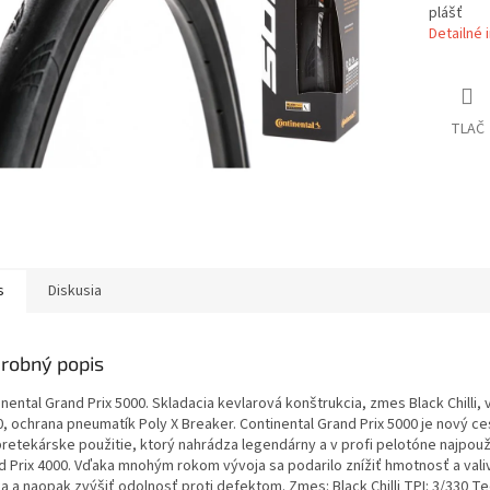
plášť
Detailné 
TLAČ
s
Diskusia
robný popis
nental Grand Prix 5000. Skladacia kevlarová konštrukcia, zmes Black Chilli,
0, ochrana pneumatík Poly X Breaker. Continental Grand Prix 5000 je nový ce
pretekárske použitie, ktorý nahrádza legendárny a v profi pelotóne najpouž
d Prix 4000. Vďaka mnohým rokom vývoja sa podarilo znížiť hmotnosť a val
a a naopak zvýšiť odolnosť proti defektom. Zmes: Black Chilli TPI: 3/330 T