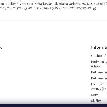
an Breaker / Lazer Grip Pätka: kevlar - skladacia Varianty: 700x23C / 23-622 
5C / 25-622 (215 g) 700x28C / 28-622 (235 g) 700x32C / 32-622 (290 g)
k
Informá
Obchodné 
Podmienky
údajov
Reklamačn
Reklamačný
Formulár o
zmluvy (14d
Servis
Služby
Požičovňa 