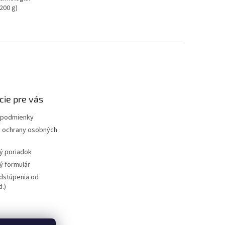
(200 g)
cie pre vás
podmienky
 ochrany osobných
ý poriadok
 formulár
dstúpenia od
.)
bicyklov