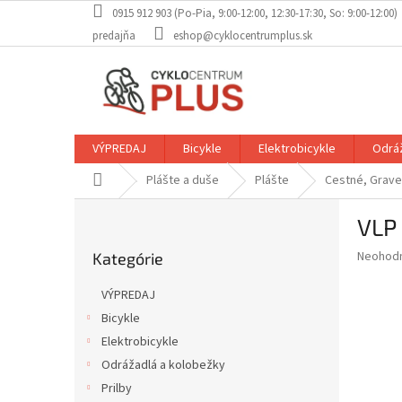
Prejsť
0915 912 903 (Po-Pia, 9:00-12:00, 12:30-17:30, So: 9:00-12:00)
na
predajňa
eshop@cyklocentrumplus.sk
obsah
VÝPREDAJ
Bicykle
Elektrobicykle
Odráž
Domov
Plášte a duše
Plášte
Cestné, Grave
B
VLP
o
Preskočiť
č
Priemer
Neohod
Kategórie
kategórie
n
hodnote
ý
produkt
VÝPREDAJ
p
je
Bicykle
0,0
a
z
Elektrobicykle
n
5
e
Odrážadlá a kolobežky
hviezdič
l
Prilby