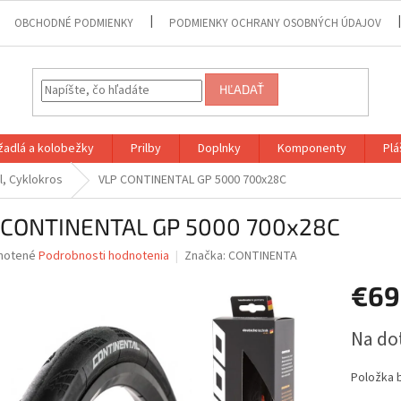
OBCHODNÉ PODMIENKY
PODMIENKY OCHRANY OSOBNÝCH ÚDAJOV
HĽADAŤ
adlá a kolobežky
Prilby
Doplnky
Komponenty
Plá
l, Cyklokros
VLP CONTINENTAL GP 5000 700x28C
 CONTINENTAL GP 5000 700x28C
né
notené
Podrobnosti hodnotenia
Značka:
CONTINENTA
nie
€69
u
Jednotk
Na do
cena:
iek.
Položka 