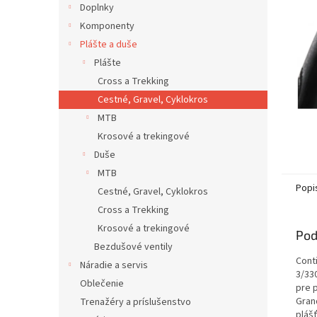
Doplnky
Komponenty
Plášte a duše
Plášte
Cross a Trekking
Cestné, Gravel, Cyklokros
MTB
Krosové a trekingové
Duše
MTB
Popi
Cestné, Gravel, Cyklokros
Cross a Trekking
Krosové a trekingové
Pod
Bezdušové ventily
Conti
Náradie a servis
3/33
Oblečenie
pre 
Gran
Trenažéry a príslušenstvo
plášť