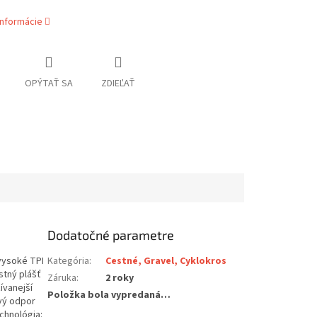
informácie
OPÝTAŤ SA
ZDIEĽAŤ
Dodatočné parametre
 vysoké TPI
Kategória
:
Cestné, Gravel, Cyklokros
stný plášť
Záruka
:
2 roky
ívanejší
Položka bola vypredaná…
ivý odpor
echnológia: