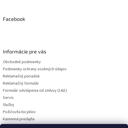
Z
á
p
ä
Facebook
t
i
e
Informácie pre vás
Obchodné podmienky
Podmienky ochrany osobných údajov
Reklamačný poriadok
Reklamačný formulár
Formulár odstúpenia od zmluvy (14d.)
Servis
Služby
Požičovňa bicyklov
Kamenná predajňa
Kontakt