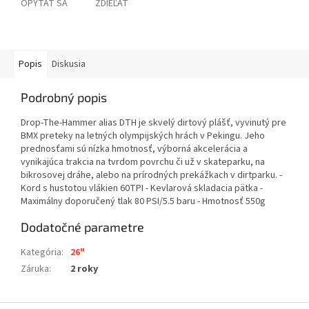
OPÝTAŤ SA
ZDIEĽAŤ
Popis
Diskusia
Podrobný popis
Drop-The-Hammer alias DTH je skvelý dirtový plášť, vyvinutý pre
BMX preteky na letných olympijských hrách v Pekingu. Jeho
prednosťami sú nízka hmotnosť, výborná akcelerácia a
vynikajúca trakcia na tvrdom povrchu či už v skateparku, na
bikrosovej dráhe, alebo na prírodných prekážkach v dirtparku. -
Kord s hustotou vlákien 60TPI - Kevlarová skladacia pätka -
Maximálny doporučený tlak 80 PSI/5.5 baru - Hmotnosť 550g
Dodatočné parametre
Kategória
:
26"
Záruka
:
2 roky