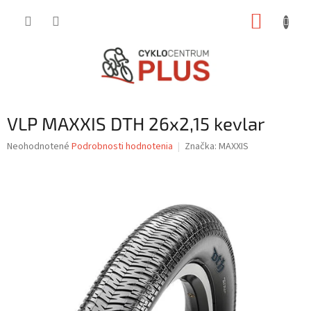
Prejsť
NÁKUP
na
obsah
KOŠÍK
VLP MAXXIS DTH 26x2,15 kevlar
Priemerné
Neohodnotené
Podrobnosti hodnotenia
Značka:
MAXXIS
hodnotenie
produktu
je
0,0
z
5
hviezdičiek.