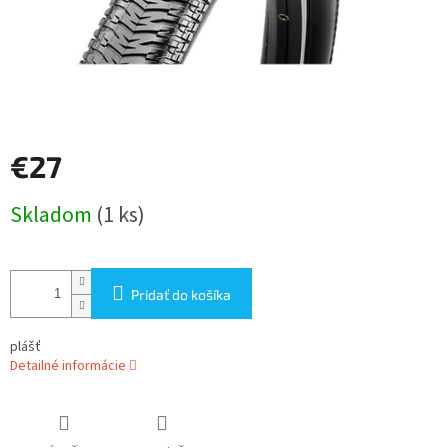
€27
Jednotková
Skladom
(1 ks)
cena:
Pridať do košíka
plášť
Detailné informácie