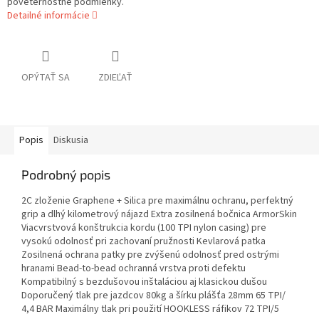
poveternostné podmienky.
Detailné informácie
OPÝTAŤ SA
ZDIEĽAŤ
Popis
Diskusia
Podrobný popis
2C zloženie Graphene + Silica pre maximálnu ochranu, perfektný
grip a dlhý kilometrový nájazd Extra zosilnená bočnica ArmorSkin
Viacvrstvová konštrukcia kordu (100 TPI nylon casing) pre
vysokú odolnosť pri zachovaní pružnosti Kevlarová patka
Zosilnená ochrana patky pre zvýšenú odolnosť pred ostrými
hranami Bead-to-bead ochranná vrstva proti defektu
Kompatibilný s bezdušovou inštaláciou aj klasickou dušou
Doporučený tlak pre jazdcov 80kg a šírku plášťa 28mm 65 TPI/
4,4 BAR Maximálny tlak pri použití HOOKLESS ráfikov 72 TPI/5