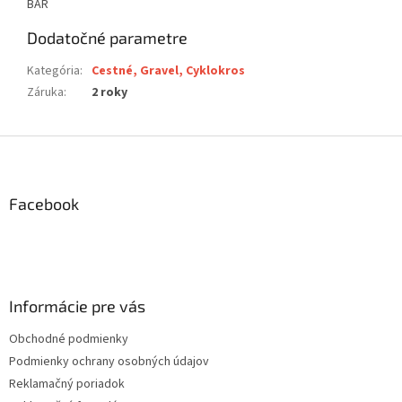
BAR
Dodatočné parametre
Kategória
:
Cestné, Gravel, Cyklokros
Záruka
:
2 roky
Z
á
p
ä
Facebook
t
i
e
Informácie pre vás
Obchodné podmienky
Podmienky ochrany osobných údajov
Reklamačný poriadok