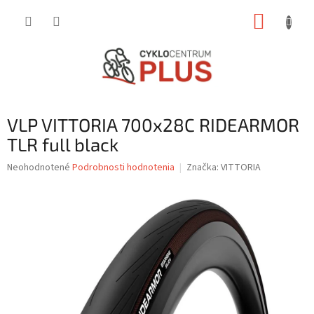
Prejsť
NÁKUP
na
obsah
KOŠÍK
VLP VITTORIA 700x28C RIDEARMOR
TLR full black
Priemerné
Neohodnotené
Podrobnosti hodnotenia
Značka:
VITTORIA
hodnotenie
produktu
je
0,0
z
5
hviezdičiek.