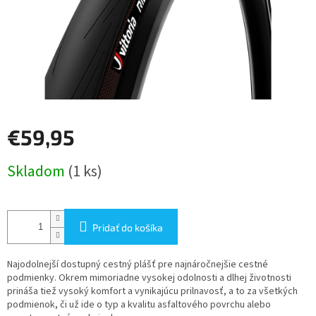
€59,95
Jednotková
Skladom
(1 ks)
cena:
Pridať do košíka
Najodolnejší dostupný cestný plášť pre najnáročnejšie cestné
podmienky. Okrem mimoriadne vysokej odolnosti a dlhej životnosti
prináša tiež vysoký komfort a vynikajúcu prilnavosť, a to za všetkých
podmienok, či už ide o typ a kvalitu asfaltového povrchu alebo