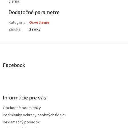
čierna
Dodatočné parametre
Kategória
:
Osvetlenie
Záruka
:
2 roky
Z
á
p
ä
Facebook
t
i
e
Informácie pre vás
Obchodné podmienky
Podmienky ochrany osobných údajov
Reklamačný poriadok