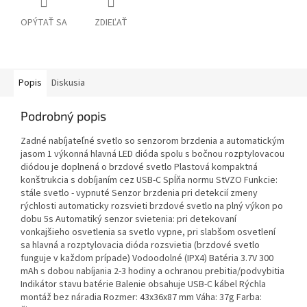
OPÝTAŤ SA
ZDIEĽAŤ
Popis
Diskusia
Podrobný popis
Zadné nabíjateľné svetlo so senzorom brzdenia a automatickým
jasom 1 výkonná hlavná LED dióda spolu s bočnou rozptylovacou
diódou je doplnená o brzdové svetlo Plastová kompaktná
konštrukcia s dobíjaním cez USB-C Spĺňa normu StVZO Funkcie:
stále svetlo - vypnuté Senzor brzdenia pri detekcií zmeny
rýchlosti automaticky rozsvieti brzdové svetlo na plný výkon po
dobu 5s Automatiký senzor svietenia: pri detekovaní
vonkajšieho osvetlenia sa svetlo vypne, pri slabšom osvetlení
sa hlavná a rozptylovacia dióda rozsvietia (brzdové svetlo
funguje v každom prípade) Vodoodolné (IPX4) Batéria 3.7V 300
mAh s dobou nabíjania 2-3 hodiny a ochranou prebitia/podvybitia
Indikátor stavu batérie Balenie obsahuje USB-C kábel Rýchla
montáž bez náradia Rozmer: 43x36x87 mm Váha: 37g Farba: