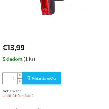
€13,99
Jednotková
Skladom
(1 ks)
cena:
Pridať do košíka
zadné svetlo
Detailné informácie