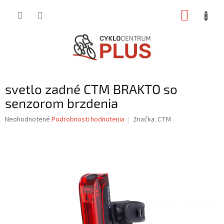
Prejsť
NÁKUP
na
obsah
KOŠÍK
svetlo zadné CTM BRAKTO so
senzorom brzdenia
Priemerné
Neohodnotené
Podrobnosti hodnotenia
Značka:
CTM
hodnotenie
produktu
je
0,0
z
5
hviezdičiek.