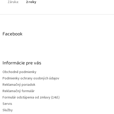
Záruka
:
2 roky
Z
á
p
ä
Facebook
t
i
e
Informácie pre vás
Obchodné podmienky
Podmienky ochrany osobných údajov
Reklamačný poriadok
Reklamačný formulár
Formulár odstúpenia od zmluvy (14d.)
Servis
Služby