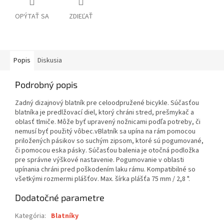
OPÝTAŤ SA
ZDIEĽAŤ
Popis
Diskusia
Podrobný popis
Zadný dizajnový blatník pre celoodpružené bicykle. Súčasťou
blatníka je predlžovací diel, ktorý chráni stred, prešmykač a
oblasť tlmiče. Môže byť upravený nožnicami podľa potreby, či
nemusí byť použitý vôbec.vBlatník sa upína na rám pomocou
priložených pásikov so suchým zipsom, ktoré sú pogumované,
či pomocou eska pásky. Súčasťou balenia je otočná podložka
pre správne výškové nastavenie. Pogumovanie v oblasti
upínania chráni pred poškodením laku rámu. Kompatibilné so
všetkými rozmermi plášťov. Max. šírka plášťa 75 mm / 2,8 ".
Dodatočné parametre
Kategória
:
Blatníky