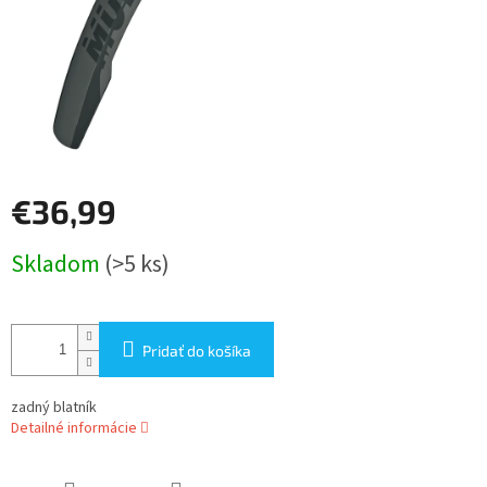
€36,99
Jednotková
Skladom
(>5 ks)
cena:
Pridať do košíka
zadný blatník
Detailné informácie