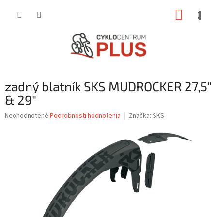
Prejsť
NÁKUP
na
obsah
KOŠÍK
zadný blatník SKS MUDROCKER 27,5"
& 29"
Priemerné
Neohodnotené
Podrobnosti hodnotenia
Značka:
SKS
hodnotenie
produktu
je
0,0
z
5
hviezdičiek.