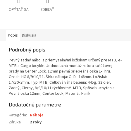
OPÝTAŤ SA
ZDIEĽAŤ
Popis
Diskusia
Podrobný popis
Pevný zadný náboj s priemyselnými ložiskam určený pre MTB, e-
MTB a Cargo bicykle. Jednoduchá montáž rotora kotúčovej
brzdy na Center Lock. 12mm pevná priebežná oska E-Thru.
Orech: HG 8/9/10/11. Šírka náboja: OLD - 148mm. Ložiská:
17x30x7mm. Typ: MTB, Celková váha balenia: 445g, 32 dier,
Zadný, Čierny, 8/9/10/11 rýchlostné -MTB, Spôsob uchytenia:
Pevná oska 12mm, Center Lock, Materiál: Hliník
Dodatočné parametre
Kategória
:
Náboje
Záruka
:
2 roky