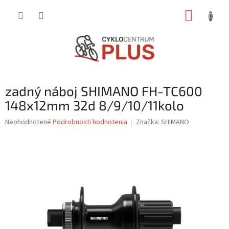
Prejsť
NÁKUP
na
obsah
KOŠÍK
zadný náboj SHIMANO FH-TC600
148x12mm 32d 8/9/10/11kolo
Priemerné
Neohodnotené
Podrobnosti hodnotenia
Značka:
SHIMANO
hodnotenie
produktu
je
0,0
z
5
hviezdičiek.