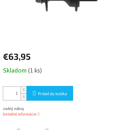
€63,95
Jednotková
Skladom
(1 ks)
cena:
Pridať do košíka
zadný náboj
Detailné informácie