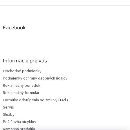
Z
á
p
ä
Facebook
t
i
e
Informácie pre vás
Obchodné podmienky
Podmienky ochrany osobných údajov
Reklamačný poriadok
Reklamačný formulár
Formulár odstúpenia od zmluvy (14d.)
Servis
Služby
Požičovňa bicyklov
Kamenná predajňa