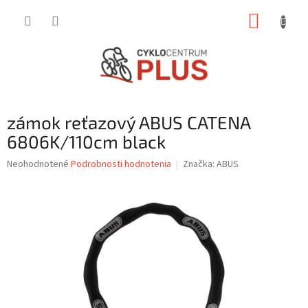
Prejsť
NÁKUP
na
obsah
KOŠÍK
zámok reťazový ABUS CATENA
6806K/110cm black
Priemerné
Neohodnotené
Podrobnosti hodnotenia
Značka:
ABUS
hodnotenie
produktu
je
0,0
z
5
hviezdičiek.