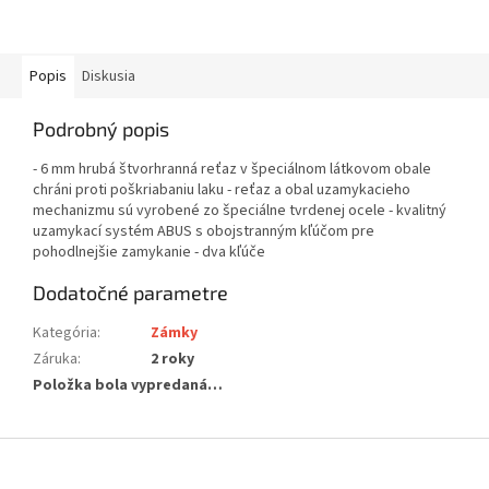
Popis
Diskusia
Podrobný popis
- 6 mm hrubá štvorhranná reťaz v špeciálnom látkovom obale
chráni proti poškriabaniu laku - reťaz a obal uzamykacieho
mechanizmu sú vyrobené zo špeciálne tvrdenej ocele - kvalitný
uzamykací systém ABUS s obojstranným kľúčom pre
pohodlnejšie zamykanie - dva kľúče
Dodatočné parametre
Kategória
:
Zámky
Záruka
:
2 roky
Položka bola vypredaná…
Z
á