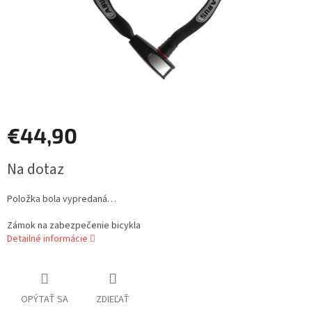
€44,90
Jednotková
Na dotaz
cena:
Položka bola vypredaná…
Zámok na zabezpečenie bicykla
Detailné informácie
OPÝTAŤ SA
ZDIEĽAŤ