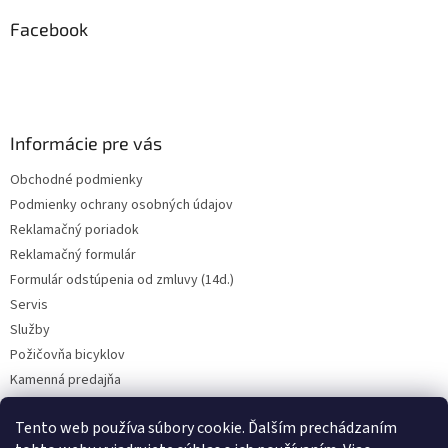
p
ä
Facebook
t
i
e
Informácie pre vás
Obchodné podmienky
Podmienky ochrany osobných údajov
Reklamačný poriadok
Reklamačný formulár
Formulár odstúpenia od zmluvy (14d.)
Servis
Služby
Požičovňa bicyklov
Kamenná predajňa
Kontakt
Tento web používa súbory cookie. Ďalším prechádzaním