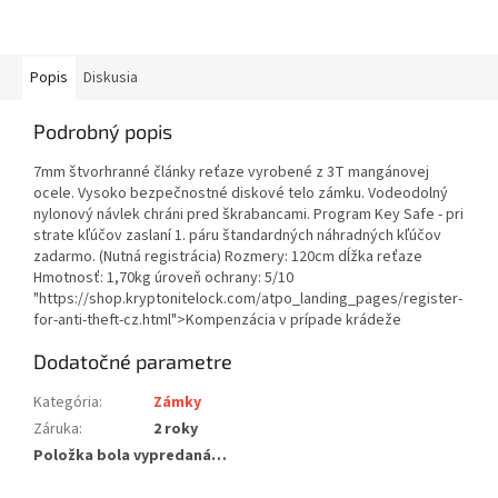
Popis
Diskusia
Podrobný popis
7mm štvorhranné články reťaze vyrobené z 3T mangánovej
ocele. Vysoko bezpečnostné diskové telo zámku. Vodeodolný
nylonový návlek chráni pred škrabancami. Program Key Safe - pri
strate kľúčov zaslaní 1. páru štandardných náhradných kľúčov
zadarmo. (Nutná registrácia) Rozmery: 120cm dĺžka reťaze
Hmotnosť: 1,70kg úroveň ochrany: 5/10
"https://shop.kryptonitelock.com/atpo_landing_pages/register-
for-anti-theft-cz.html">Kompenzácia v prípade krádeže
Dodatočné parametre
Kategória
:
Zámky
Záruka
:
2 roky
Položka bola vypredaná…