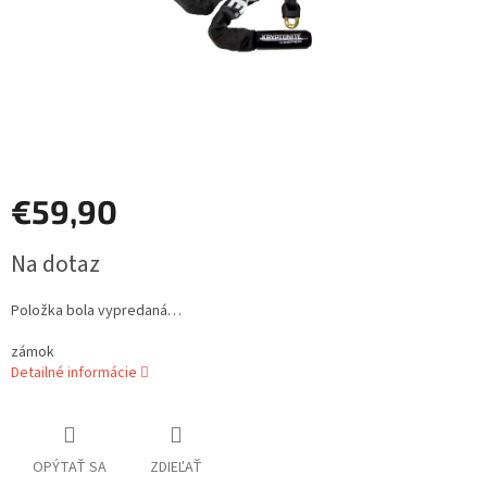
€59,90
Jednotková
Na dotaz
cena:
Položka bola vypredaná…
zámok
Detailné informácie
OPÝTAŤ SA
ZDIEĽAŤ