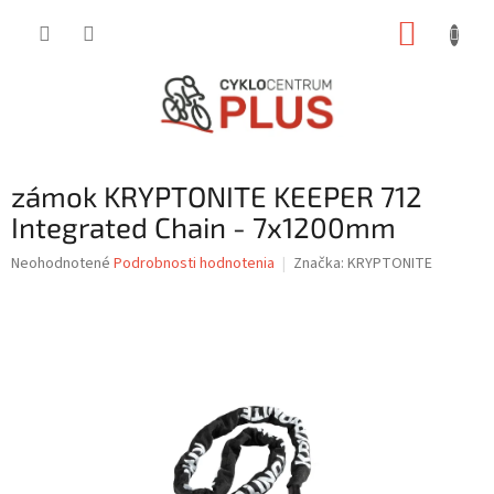
Prejsť
NÁKUP
na
obsah
KOŠÍK
zámok KRYPTONITE KEEPER 712
Integrated Chain - 7x1200mm
Priemerné
Neohodnotené
Podrobnosti hodnotenia
Značka:
KRYPTONITE
hodnotenie
produktu
je
0,0
z
5
hviezdičiek.