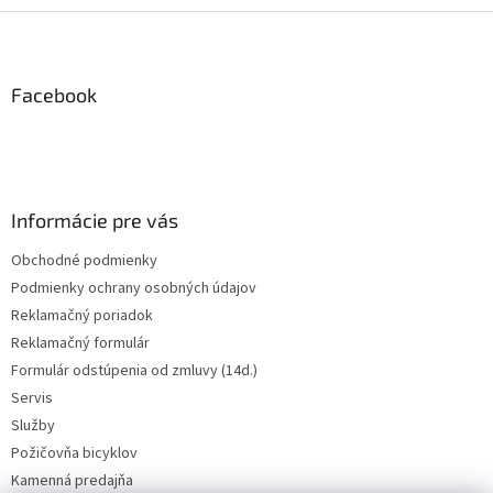
Z
á
p
ä
Facebook
t
i
e
Informácie pre vás
Obchodné podmienky
Podmienky ochrany osobných údajov
Reklamačný poriadok
Reklamačný formulár
Formulár odstúpenia od zmluvy (14d.)
Servis
Služby
Požičovňa bicyklov
Kamenná predajňa