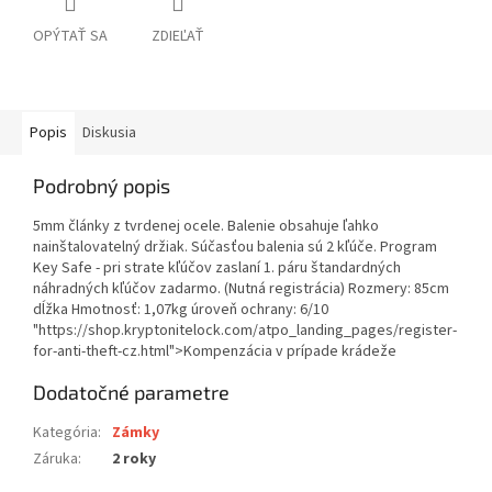
OPÝTAŤ SA
ZDIEĽAŤ
Popis
Diskusia
Podrobný popis
5mm články z tvrdenej ocele. Balenie obsahuje ľahko
nainštalovatelný držiak. Súčasťou balenia sú 2 kľúče. Program
Key Safe - pri strate kľúčov zaslaní 1. páru štandardných
náhradných kľúčov zadarmo. (Nutná registrácia) Rozmery: 85cm
dĺžka Hmotnosť: 1,07kg úroveň ochrany: 6/10
"https://shop.kryptonitelock.com/atpo_landing_pages/register-
for-anti-theft-cz.html">Kompenzácia v prípade krádeže
Dodatočné parametre
Kategória
:
Zámky
Záruka
:
2 roky