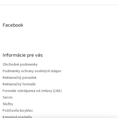
Z
á
p
ä
Facebook
t
i
e
Informácie pre vás
Obchodné podmienky
Podmienky ochrany osobných údajov
Reklamačný poriadok
Reklamačný formulár
Formulár odstúpenia od zmluvy (14d.)
Servis
Služby
Požičovňa bicyklov
Kamenná predajňa