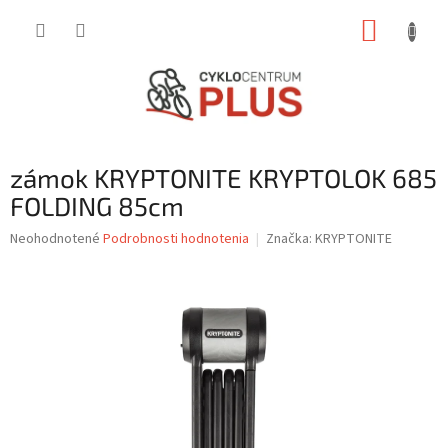
Prejsť
NÁKUP
na
obsah
KOŠÍK
zámok KRYPTONITE KRYPTOLOK 685
FOLDING 85cm
Priemerné
Neohodnotené
Podrobnosti hodnotenia
Značka:
KRYPTONITE
hodnotenie
produktu
je
0,0
z
5
hviezdičiek.