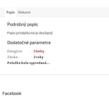
Popis
Diskusia
Podrobný popis
Popis produktu nie je dostupný
Dodatočné parametre
Kategória
:
Zámky
Záruka
:
2 roky
Položka bola vypredaná…
Z
á
p
ä
Facebook
t
i