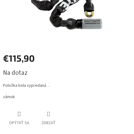
€115,90
Jednotková
Na dotaz
cena:
Položka bola vypredaná…
zámok
OPÝTAŤ SA
ZDIEĽAŤ