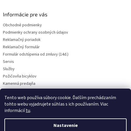
e
Informácie pre vás
Obchodné podmienky
Podmienky ochrany osobných údajov
Reklamačný poriadok
Reklamačný formulár
Formulár odstúpenia od zmluvy (14d.)
Servis
Služby
Požičovňa bicyklov
Kamenná predajňa
Kontakt
Tento web používa súbory cookie. Ďalším prechádzaním
tohto webu vyjadrujete súhlas s ich používaním. Viac
informácií
tu
.
CENY BICYKLOV V KATEGÓRII VÝPREDAJ PLATIA LEN PRE OSOBNÝ ODBER
V PREADJNI. Vyhradzujeme si právo na prípadnú chybu v popise.
Nastavenie
Skutočný farebný odtieň bicykla nemusí presne zodpovedať farebnému