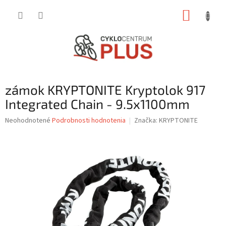
Prejsť
NÁKUP
na
obsah
KOŠÍK
zámok KRYPTONITE Kryptolok 917
Integrated Chain - 9.5x1100mm
Priemerné
Neohodnotené
Podrobnosti hodnotenia
Značka:
KRYPTONITE
hodnotenie
produktu
je
0,0
z
5
hviezdičiek.