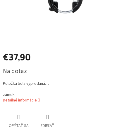
€37,90
Jednotková
Na dotaz
cena:
Položka bola vypredaná…
zámok
Detailné informácie
OPÝTAŤ SA
ZDIEĽAŤ