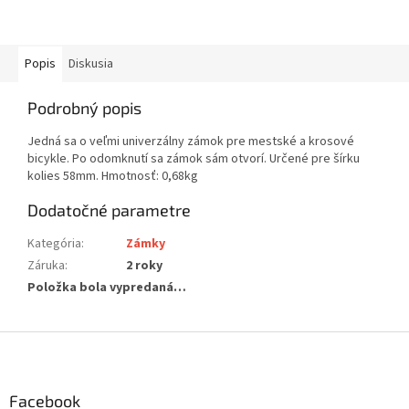
Popis
Diskusia
Podrobný popis
Jedná sa o veľmi univerzálny zámok pre mestské a krosové
bicykle. Po odomknutí sa zámok sám otvorí. Určené pre šírku
kolies 58mm. Hmotnosť: 0,68kg
Dodatočné parametre
Kategória
:
Zámky
Záruka
:
2 roky
Položka bola vypredaná…
Z
á
p
ä
Facebook