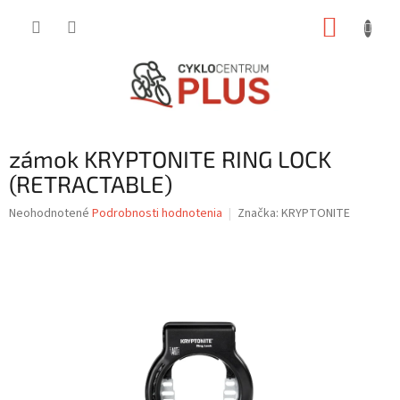
Prejsť
NÁKUP
na
obsah
KOŠÍK
zámok KRYPTONITE RING LOCK
(RETRACTABLE)
Priemerné
Neohodnotené
Podrobnosti hodnotenia
Značka:
KRYPTONITE
hodnotenie
produktu
je
0,0
z
5
hviezdičiek.