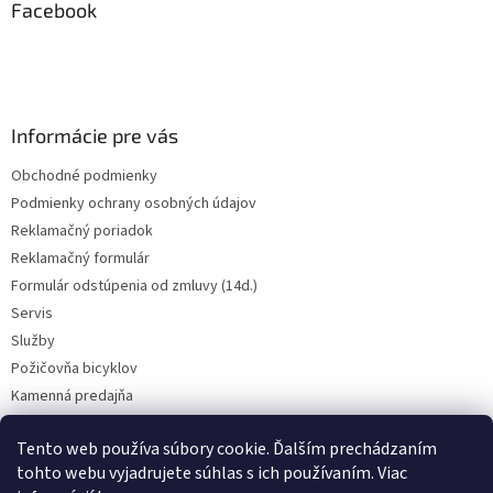
ä
Facebook
t
i
e
Informácie pre vás
Obchodné podmienky
Podmienky ochrany osobných údajov
Reklamačný poriadok
Reklamačný formulár
Formulár odstúpenia od zmluvy (14d.)
Servis
Služby
Požičovňa bicyklov
Kamenná predajňa
Kontakt
Tento web používa súbory cookie. Ďalším prechádzaním
tohto webu vyjadrujete súhlas s ich používaním. Viac