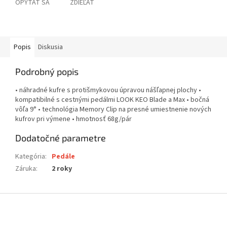
OPÝTAŤ SA
ZDIEĽAŤ
Popis
Diskusia
Podrobný popis
• náhradné kufre s protišmykovou úpravou nášľapnej plochy •
kompatibilné s cestnými pedálmi LOOK KEO Blade a Max • bočná
vôľa 9° • technológia Memory Clip na presné umiestnenie nových
kufrov pri výmene • hmotnosť 68g/pár
Dodatočné parametre
Kategória
:
Pedále
Záruka
:
2 roky
Z
á
p