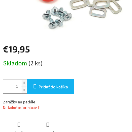
€19,95
Jednotková
Skladom
(2 ks)
cena:
Pridať do košíka
Zarážky na pedále
Detailné informácie