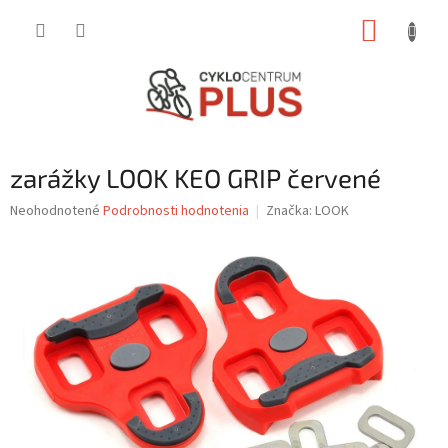
Prejsť
NÁKUP
na
obsah
KOŠÍK
zarážky LOOK KEO GRIP červené
Priemerné
Neohodnotené
Podrobnosti hodnotenia
Značka:
LOOK
hodnotenie
produktu
je
0,0
z
5
hviezdičiek.