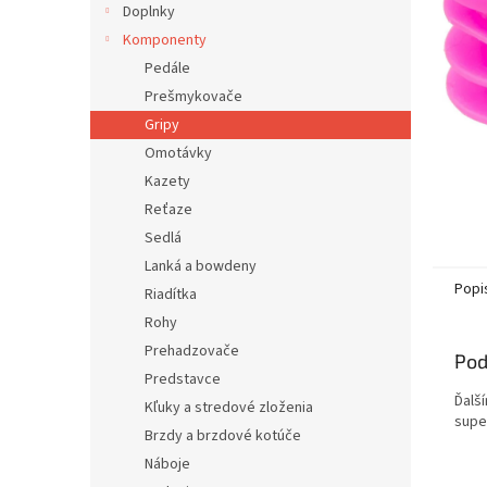
Doplnky
Komponenty
Pedále
Prešmykovače
Gripy
Omotávky
Kazety
Reťaze
Sedlá
Lanká a bowdeny
Popi
Riadítka
Rohy
Prehadzovače
Pod
Predstavce
Ďalš
Kľuky a stredové zloženia
supe
Brzdy a brzdové kotúče
Náboje