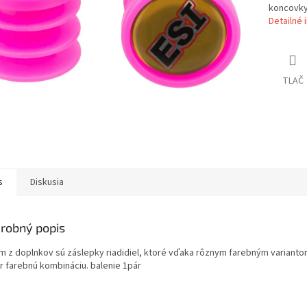
koncovky
Detailné 
TLAČ
s
Diskusia
robný popis
ím z doplnkov sú záslepky riadidiel, ktoré vďaka rôznym farebným varianto
r farebnú kombináciu. balenie 1pár