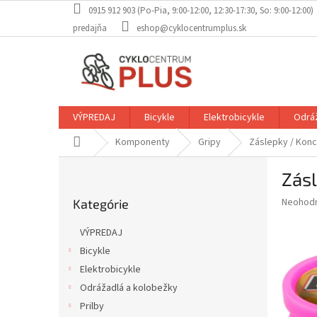
Prejsť
0915 912 903 (Po-Pia, 9:00-12:00, 12:30-17:30, So: 9:00-12:00)
na
predajňa
eshop@cyklocentrumplus.sk
obsah
VÝPREDAJ
Bicykle
Elektrobicykle
Odráž
Domov
Komponenty
Gripy
Záslepky / Konc
B
Zásl
o
Preskočiť
č
Priemer
Neohod
Kategórie
kategórie
n
hodnote
ý
produkt
VÝPREDAJ
p
je
Bicykle
0,0
a
z
Elektrobicykle
n
5
e
Odrážadlá a kolobežky
hviezdič
l
Prilby