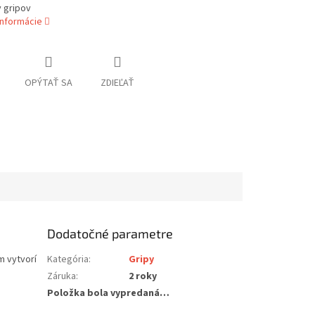
 gripov
informácie
OPÝTAŤ SA
ZDIEĽAŤ
Dodatočné parametre
m vytvorí
Kategória
:
Gripy
Záruka
:
2 roky
Položka bola vypredaná…