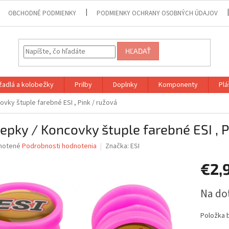
OBCHODNÉ PODMIENKY
PODMIENKY OCHRANY OSOBNÝCH ÚDAJOV
HĽADAŤ
adlá a kolobežky
Prilby
Doplnky
Komponenty
Plá
ovky štuple farebné ESI , Pink / ružová
epky / Koncovky štuple farebné ESI , P
né
notené
Podrobnosti hodnotenia
Značka:
ESI
nie
€2,
u
Jednotk
Na do
cena:
iek.
Položka 