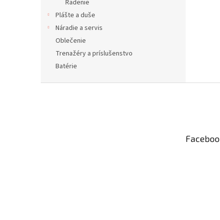
Radenie
Plášte a duše
Náradie a servis
Oblečenie
Trenažéry a príslušenstvo
Batérie
Z
á
p
ä
t
Faceboo
i
e