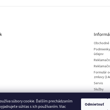
O
v
l
á
d
a
c
i
k
Informá
e
p
Obchodné 
r
Podmienky
v
údajov
k
Reklamačn
y
v
Reklamačný
ý
Formulár o
p
zmluvy (14d
i
Servis
s
u
Služby
Požičovňa 
oužíva súbory cookie. Ďalším prechádzaním
Kamenná p
Odmietnuť
CENY BI
yjadrujete súhlas s ich používaním. Viac
Kontakt
Vyhradz