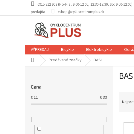
Prejsť
0915 912 903 (Po-Pia, 9:00-12:00, 12:30-17:30, So: 9:00-12:00)
na
predajňa
eshop@cyklocentrumplus.sk
obsah
VÝPREDAJ
Bicykle
Elektrobicykle
Odráž
Domov
Predávané značky
BASIL
B
BAS
o
č
Cena
n
R
ý
€
11
€
33
a
p
Najpre
d
a
e
n
V
n
e
ý
i
l