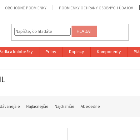
OBCHODNÉ PODMIENKY
PODMIENKY OCHRANY OSOBNÝCH ÚDAJOV
HĽADAŤ
adlá a kolobežky
Prilby
Doplnky
Komponenty
Plá
IL
dávanejšie
Najlacnejšie
Najdrahšie
Abecedne