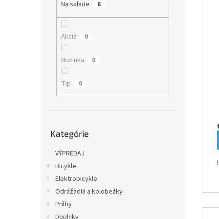
p
e
Na sklade
6
i
p
s
r
p
o
Akcia
0
r
d
o
u
Novinka
0
d
k
u
t
Tip
0
k
o
t
v
o
v
Preskočiť
Kategórie
kategórie
VÝPREDAJ
Bicykle
Elektrobicykle
Odrážadlá a kolobežky
Prilby
Doplnky