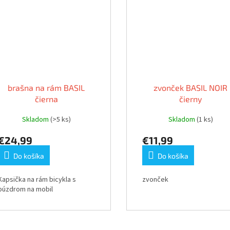
brašna na rám BASIL
zvonček BASIL NOIR
čierna
čierny
Skladom
(>5 ks)
Skladom
(1 ks)
€24,99
€11,99
Do košíka
Do košíka
Kapsička na rám bicykla s
zvonček
púzdrom na mobil