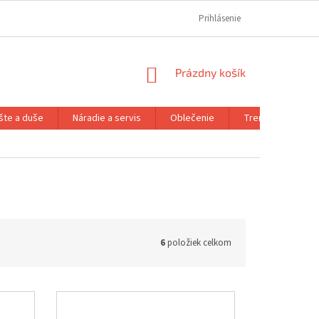
REKLAMAČNÝ PORIADOK
REKLAMAČNÝ FORMULÁR
Prihlásenie
FORMULÁR OD
NÁKUPNÝ
Prázdny košík
KOŠÍK
šte a duše
Náradie a servis
Oblečenie
Trenažéry a prís
6
položiek celkom