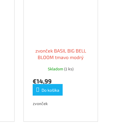
zvonček BASIL BIG BELL
BLOOM tmavo modrý
Skladom
(1 ks)
€14,99
Do košíka
zvonček