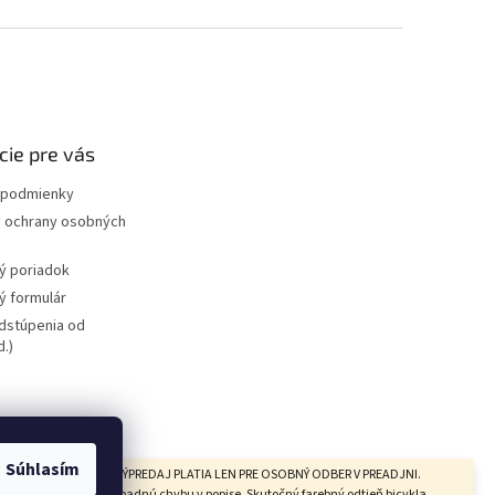
cie pre vás
podmienky
 ochrany osobných
ý poriadok
 formulár
dstúpenia od
.)
bicyklov
redajňa
Súhlasím
CYKLOV V KATEGÓRII VÝPREDAJ PLATIA LEN PRE OSOBNÝ ODBER V PREADJNI.
ujeme si právo na prípadnú chybu v popise. Skutočný farebný odtieň bicykla