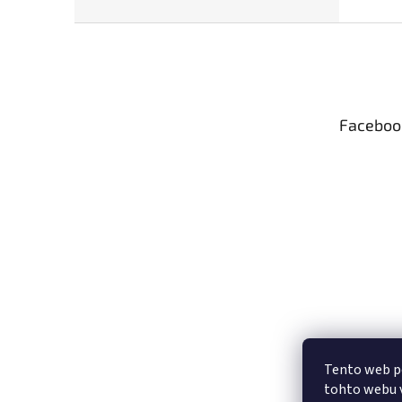
Z
á
p
ä
t
Faceboo
i
e
Tento web p
tohto webu v