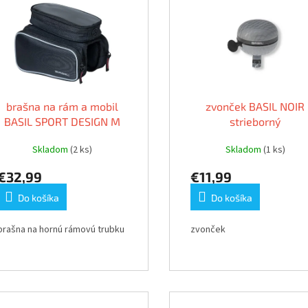
brašna na rám a mobil
zvonček BASIL NOIR
BASIL SPORT DESIGN M
strieborný
Skladom
(2 ks)
Skladom
(1 ks)
€32,99
€11,99
Do košíka
Do košíka
brašna na hornú rámovú trubku
zvonček