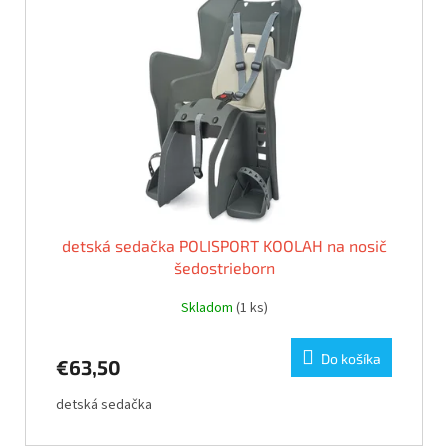
i
p
s
r
p
o
r
d
o
u
d
k
u
t
k
o
t
v
o
v
detská sedačka POLISPORT KOOLAH na nosič
šedostrieborn
Skladom
(1 ks)
Do košíka
€63,50
detská sedačka