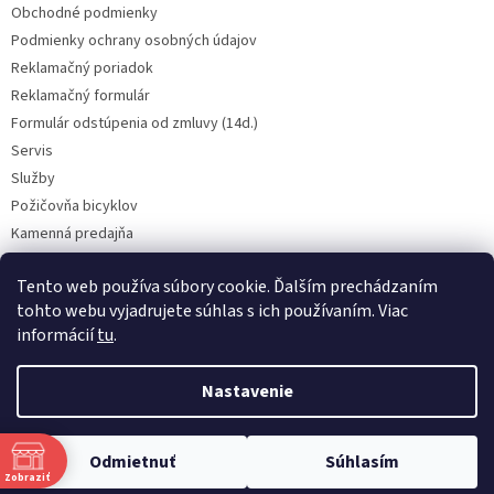
p
Obchodné podmienky
i
Podmienky ochrany osobných údajov
s
u
Reklamačný poriadok
Reklamačný formulár
Formulár odstúpenia od zmluvy (14d.)
Servis
Služby
Požičovňa bicyklov
Kamenná predajňa
Kontakt
Tento web používa súbory cookie. Ďalším prechádzaním
tohto webu vyjadrujete súhlas s ich používaním. Viac
informácií
tu
.
CENY BICYKLOV V KATEGÓRII VÝPREDAJ PLATIA LEN PRE OSOBNÝ ODBER
V PREADJNI. Vyhradzujeme si právo na prípadnú chybu v popise.
Nastavenie
Skutočný farebný odtieň bicykla nemusí presne zodpovedať farebnému
podaniu obrázka na obrazovke. BICYKLE NA SERVIS PRIJÍMAME LEN NA
OBJEDNÁVKU A LEN ČISTÉ, V PRÍPADE POTREBY PROSÍM VOLAJTE NA
Copyright 2026
Cyklocentrum PLUS
. Všetky práva vyhradené.
0915 912 903 (TOVAR) ALEBO 0917 760 990 (SERVIS), ĎAKUJEME ZA
Odmietnuť
Súhlasím
Upraviť nastavenie cookies
POCHOPENIE.
Zobraziť