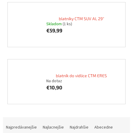
blatníky CTM SUV AL 29"
Skladom
(1 ks)
€59,99
blatník do vidlice CTM ERES
Na dotaz
€10,90
R
a
Najpredávanejšie
Najlacnejšie
Najdrahšie
Abecedne