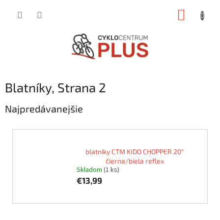
Prejsť
NÁKUP
na
obsah
KOŠÍK
Blatníky
, Strana 2
Najpredávanejšie
blatníky CTM KIDO CHOPPER 20"
čierna/biela reflex
Skladom
(1 ks)
€13,99