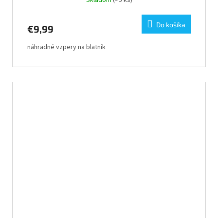
Skladom
(>5 ks)
Do košíka
€9,99
náhradné vzpery na blatník