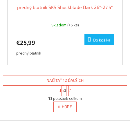
predný blatník SKS Shockblade Dark 26"-27,5"
Skladom
(>5 ks)
Do košíka
€25,99
predný blatník
NAČÍTAŤ 12 ĎALŠÍCH
S
1
2
7
t
O
r
78
položiek celkom
v
á
l
HORE
n
á
k
d
o
v
Z
a
a
c
á