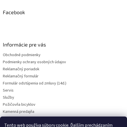
n
i
p
i
e
ä
Facebook
e
p
t
r
i
v
e
k
y
v
Informácie pre vás
ý
p
Obchodné podmienky
i
Podmienky ochrany osobných údajov
s
u
Reklamačný poriadok
Reklamačný formulár
Formulár odstúpenia od zmluvy (14d.)
Servis
Služby
Požičovňa bicyklov
Kamenná predajňa
Kontakt
Tento web používa súbory cookie. Ďalším prechádzaním