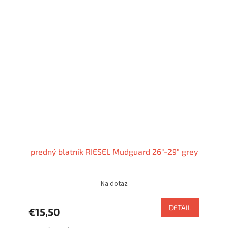
predný blatník RIESEL Mudguard 26"-29" grey
Na dotaz
DETAIL
€15,50