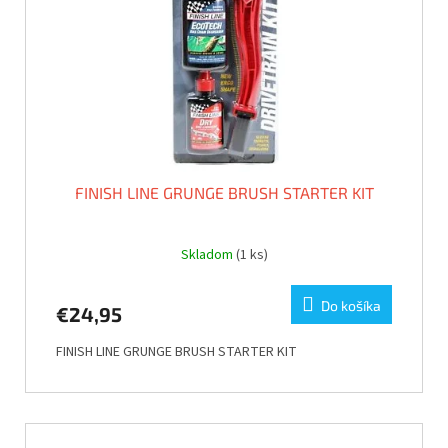
k
r
t
o
o
d
v
u
k
t
o
v
FINISH LINE GRUNGE BRUSH STARTER KIT
Skladom
(1 ks)
Do košíka
€24,95
FINISH LINE GRUNGE BRUSH STARTER KIT