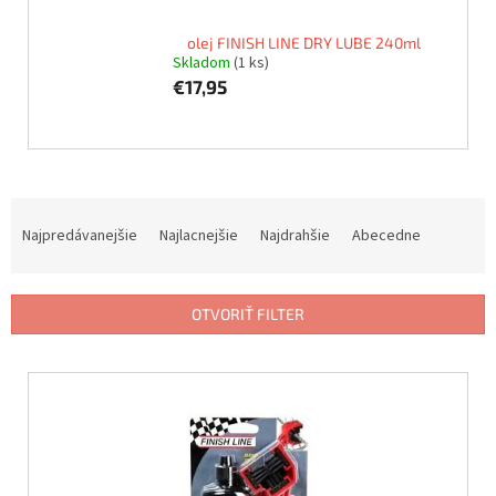
olej FINISH LINE DRY LUBE 240ml
Skladom
(1 ks)
€17,95
R
a
Najpredávanejšie
Najlacnejšie
Najdrahšie
Abecedne
d
e
n
OTVORIŤ FILTER
i
e
V
p
ý
r
p
o
i
d
s
u
p