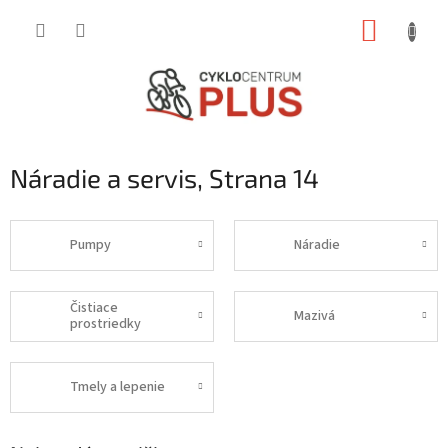
Prejsť
NÁKUP
na
obsah
KOŠÍK
Náradie a servis
, Strana 14
Pumpy
Náradie
Čistiace
Mazivá
prostriedky
Tmely a lepenie