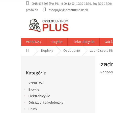
Prejsť
0915 912 903 (Po-Pia, 9:00-12:00, 12:30-17:30, So: 9:00-12:00)
na
predajňa
eshop@cyklocentrumplus.sk
obsah
VÝPREDAJ
Bicykle
Elektrobicykle
Odráž
Domov
Doplnky
Osvetlenie
zadné svelo KN
B
zadn
o
Preskočiť
č
Priemer
Neohod
Kategórie
kategórie
n
hodnote
ý
produkt
VÝPREDAJ
p
je
Bicykle
0,0
a
z
Elektrobicykle
n
5
e
Odrážadlá a kolobežky
hviezdič
l
Prilby