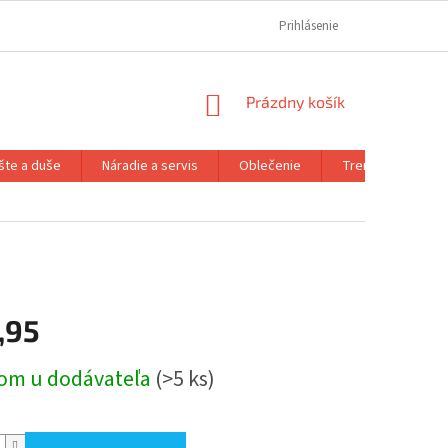
REKLAMAČNÝ PORIADOK
REKLAMAČNÝ FORMULÁR
Prihlásenie
FORMULÁR OD
NÁKUPNÝ
Prázdny košík
KOŠÍK
šte a duše
Náradie a servis
Oblečenie
Trenažéry a prís
,95
ová
om u dodávateľa
(>5 ks)