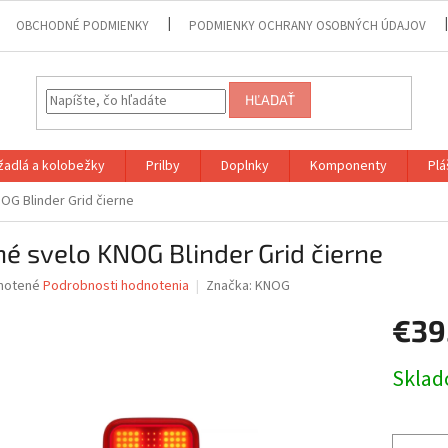
OBCHODNÉ PODMIENKY
PODMIENKY OCHRANY OSOBNÝCH ÚDAJOV
HĽADAŤ
adlá a kolobežky
Prilby
Doplnky
Komponenty
Plá
OG Blinder Grid čierne
é svelo KNOG Blinder Grid čierne
né
notené
Podrobnosti hodnotenia
Značka:
KNOG
nie
€39
u
Jednotk
Sklad
cena:
iek.