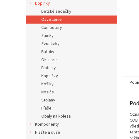
Doplnky
Detské sedačky
Osvetlenie
Computery
Zámky
Zvončeky
Batohy
Okuliare
Blatníky
Kapsičky
Popi
Košíky
Nosiče
Stojany
Pod
Fľaše
Označ
Obaly na kolesá
COB 
Komponenty
všet
tento
Plášte a duše
reži