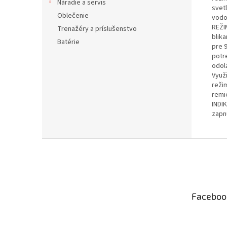
Náradie a servis
svetl
Oblečenie
vodo
REŽIM
Trenažéry a príslušenstvo
blik
Batérie
pre 
potre
odol
Využ
reži
remi
INDI
zapn
Z
á
p
ä
t
Faceboo
i
e