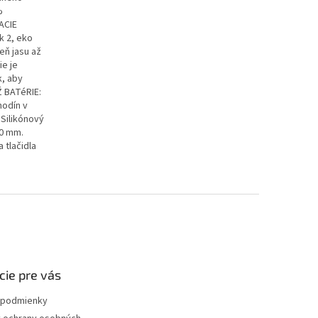
%
ACIE
k 2, eko
eň jasu až
ie je
k, aby
 BATéRIE:
hodín v
 Silikónový
40 mm.
 tlačidla
cie pre vás
podmienky