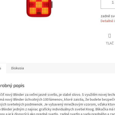
zadné sv
Detailné 
TLAČ
s
Diskusia
robný popis
iť nový Blinder za veľmi jasné svetlo, je slabé slovo. S využitím novej tec
má nový Blinder úchvatných 100 lúmenov, ktoré zaistia, že budete bezpečn
kých svetelných podmienok. Je vybavený mriežkovým vzorom, vďaka ktor
 Blinder jedným z najviac graficky individuálnych svetiel Knog. Blikačka má
mov a je k dispozícii ako predné svetlo, zadné svetlo a sada predného a z