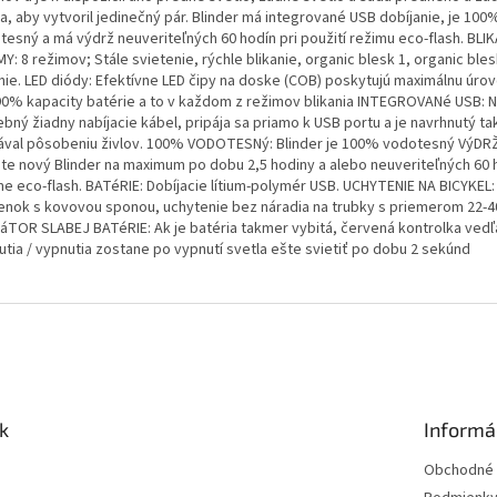
a, aby vytvoril jedinečný pár. Blinder má integrované USB dobíjanie, je 100
tesný a má výdrž neuveriteľných 60 hodín pri použití režimu eco-flash. BLIK
Y: 8 režimov; Stále svietenie, rýchle blikanie, organic blesk 1, organic bles
anie. LED diódy: Efektívne LED čipy na doske (COB) poskytujú maximálnu úrov
90% kapacity batérie a to v každom z režimov blikania INTEGROVANé USB: N
bný žiadny nabíjacie kábel, pripája sa priamo k USB portu a je navrhnutý ta
ával pôsobeniu živlov. 100% VODOTESNý: Blinder je 100% vodotesný VýDRŽ
ite nový Blinder na maximum po dobu 2,5 hodiny a alebo neuveriteľných 60 
me eco-flash. BATéRIE: Dobíjacie lítium-polymér USB. UCHYTENIE NA BICYKEL:
enok s kovovou sponou, uchytenie bez náradia na trubky s priemerom 22-
KáTOR SLABEJ BATéRIE: Ak je batéria takmer vybitá, červená kontrolka vedľa
utia / vypnutia zostane po vypnutí svetla ešte svietiť po dobu 2 sekúnd
k
Informá
Obchodné 