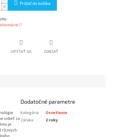
Pridať do košíka
etlo
informácie
OPÝTAŤ SA
ZDIEĽAŤ
Dodatočné parametre
hnológie
Kategória
:
Osvetlenie
e vidieť za
Záruka
:
2 roky
ému je
 8 rôznych
adného