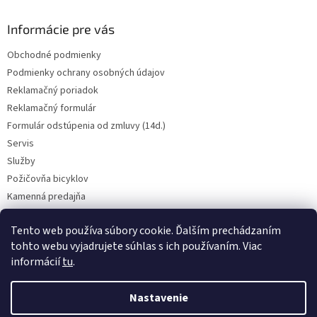
y
v
Informácie pre vás
ý
p
Obchodné podmienky
i
Podmienky ochrany osobných údajov
s
u
Reklamačný poriadok
Reklamačný formulár
Formulár odstúpenia od zmluvy (14d.)
Servis
Služby
Požičovňa bicyklov
Kamenná predajňa
Kontakt
Tento web používa súbory cookie. Ďalším prechádzaním
tohto webu vyjadrujete súhlas s ich používaním. Viac
informácií
tu
.
CENY BICYKLOV V KATEGÓRII VÝPREDAJ PLATIA LEN PRE OSOBNÝ ODBER
V PREADJNI. Vyhradzujeme si právo na prípadnú chybu v popise.
Nastavenie
Skutočný farebný odtieň bicykla nemusí presne zodpovedať farebnému
podaniu obrázka na obrazovke. BICYKLE NA SERVIS PRIJÍMAME LEN NA