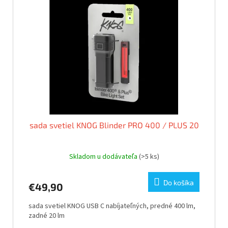
i
p
s
r
p
o
r
d
o
u
d
k
u
t
k
o
t
v
o
v
sada svetiel KNOG Blinder PRO 400 / PLUS 20
Skladom u dodávateľa
(>5 ks)
Do košíka
€49,90
sada svetiel KNOG USB C nabíjateľných, predné 400 lm,
zadné 20 lm