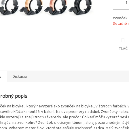
zvonček
Detailné 
TLAČ
s
Diskusia
robný popis
ček na bicykel, ktorý nevyzerá ako zvonček na bicykel, v štyroch farbách. 
sového kľúča k montáži v balení. Na dva priemery riadidiel. Zvončeky na bic
kle vyzerajú a znejú trochu škaredo. Ale prečo? Čo keď môžu vyzerať sexi 
l hrajúci na zvonkohru? Zvonček s krásnym tónom, ale aj pozoruhodným štý
jnom, výberom materiálov, ktorý stelesňuje osobnosť jazdca. Malý zvonček 