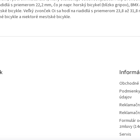
adidlá s priemerom 22,2 mm, čo je napr. horský bicykel (blízko gripov), BMX 
ské bicykle. Veľký zvonček Oi sa hodí na riadidlá s priemerom 23,8 až 31,8 
né bicykle a niektoré mestské bicykle.
k
Informá
Obchodné 
Podmienky
údajov
Reklamačn
Reklamačný
Formulár o
zmluvy (14d
Servis