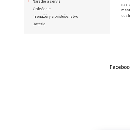
Náradie a servis
na ri
Oblečenie
mest
cest
Trenažéry a príslušenstvo
Batérie
Z
á
p
ä
t
Faceboo
i
e