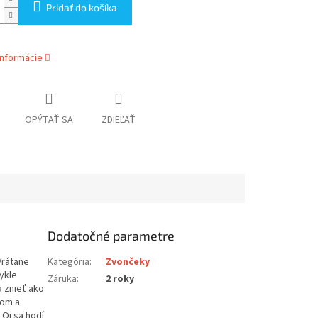
Pridať do košíka
informácie
OPÝTAŤ SA
ZDIEĽAŤ
Dodatočné parametre
Vrátane
Kategória
:
Zvončeky
ykle
Záruka
:
2 roky
a znieť ako
lom a
Oi sa hodí