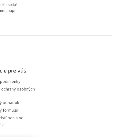
a klasické
mm, napr.
cie pre vás
podmienky
 ochrany osobných
ý poriadok
 formulár
dstúpenia od
.)