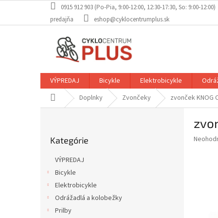
Prejsť
0915 912 903 (Po-Pia, 9:00-12:00, 12:30-17:30, So: 9:00-12:00)
na
predajňa
eshop@cyklocentrumplus.sk
obsah
VÝPREDAJ
Bicykle
Elektrobicykle
Odráž
Domov
Doplnky
Zvončeky
zvonček KNOG Oi
B
zvo
o
Preskočiť
č
Priemer
Neohod
Kategórie
kategórie
n
hodnote
ý
produkt
VÝPREDAJ
p
je
Bicykle
0,0
a
z
Elektrobicykle
n
5
e
Odrážadlá a kolobežky
hviezdič
l
Prilby