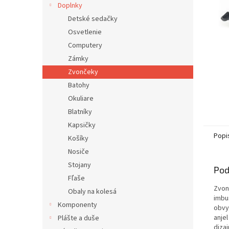
Doplnky
Detské sedačky
Osvetlenie
Computery
Zámky
Zvončeky
Batohy
Okuliare
Blatníky
Kapsičky
Popi
Košíky
Nosiče
Stojany
Pod
Fľaše
Zvon
Obaly na kolesá
imbu
Komponenty
obvy
anje
Plášte a duše
diza