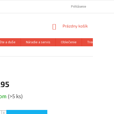
REKLAMAČNÝ PORIADOK
REKLAMAČNÝ FORMULÁR
Prihlásenie
FORMULÁR OD
NÁKUPNÝ
Prázdny košík
KOŠÍK
šte a duše
Náradie a servis
Oblečenie
Trenažéry a prís
,95
ová
dom
(>5 ks)