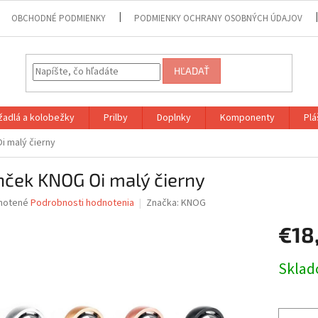
OBCHODNÉ PODMIENKY
PODMIENKY OCHRANY OSOBNÝCH ÚDAJOV
HĽADAŤ
adlá a kolobežky
Prilby
Doplnky
Komponenty
Plá
 malý čierny
nček KNOG Oi malý čierny
né
notené
Podrobnosti hodnotenia
Značka:
KNOG
nie
€18
u
Jednotk
Skla
cena:
iek.